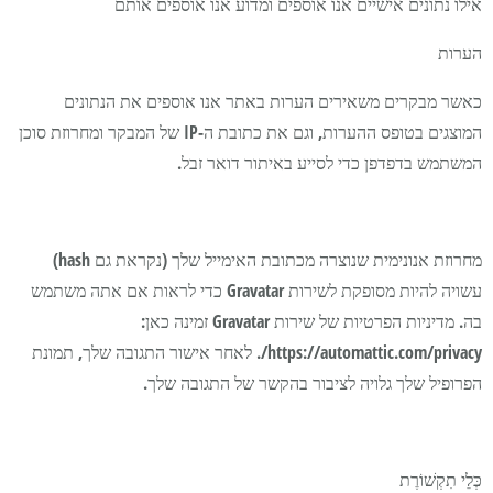
אילו נתונים אישיים אנו אוספים ומדוע אנו אוספים אותם
הערות
כאשר מבקרים משאירים הערות באתר אנו אוספים את הנתונים
המוצגים בטופס ההערות, וגם את כתובת ה-IP של המבקר ומחרוזת סוכן
המשתמש בדפדפן כדי לסייע באיתור דואר זבל.
מחרוזת אנונימית שנוצרה מכתובת האימייל שלך (נקראת גם hash)
עשויה להיות מסופקת לשירות Gravatar כדי לראות אם אתה משתמש
בה. מדיניות הפרטיות של שירות Gravatar זמינה כאן:
https://automattic.com/privacy/. לאחר אישור התגובה שלך, תמונת
הפרופיל שלך גלויה לציבור בהקשר של התגובה שלך.
כְּלֵי תִקְשׁוֹרֶת